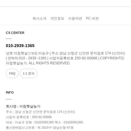
회사소개
개인정보
이용약관
PC 버전
CS CENTER
010-2939-1365
상호:아침햇살 | 대표:이승규 | 주소:경남 산청군 신안면 문익점로 174 (신안리)
| 연락처:010 - 2939 -1365 | 사업자등록번호 250-92-00686 | COPYRIGHTⓒ
아침햇살농가. ALL RIGHTS RESERVED.
FAQ
1:1 문의
INFO
회사명 : 아침햇살농가
주소 : 경남 산청군 신안면 문익점로 174 (신안리)
사업자 등록번호 : 250-92-00686
대표 : 이승규
전화 : 01029391365
팩스 : 01029391365
통신판매업신고번호 : 제 2019구-경남산청-67호