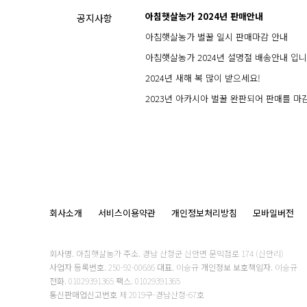
아침햇살농가 2024년 판매안내
공지사항
아침햇살농가 벌꿀 일시 판매마감 안내
아침햇살농가 2024년 설명절 배송안내 입니
2024년 새해 복 많이 받으세요!
2023년 아카시아 벌꿀 완판되어 판매를 마
회사소개
서비스이용약관
개인정보처리방침
모바일버전
회사명.
아침햇살농가
주소.
경남 산청군 신안면 문익점로 174 (신안리)
사업자 등록번호.
250-92-00686
대표.
이승규
개인정보 보호책임자.
이승규
전화.
01029391365
팩스.
01029391365
통신판매업신고번호
제 2019구-경남산청-67호