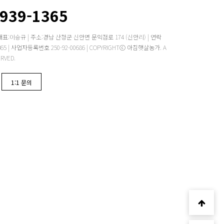
2939-1365
대표:이승규 | 주소:경남 산청군 신안면 문익점로 174 (신안리) | 연락
 -1365 | 사업자등록번호 250-92-00686 | COPYRIGHTⓒ 아침햇살농가. A
ERVED.
1:1 문의