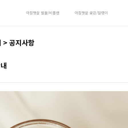
아침햇살 벌꿀/비폴랜
아침햇살 곶감/말랭이
 > 공지사항
안내