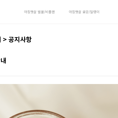
아침햇살 벌꿀/비폴랜
아침햇살 곶감/말랭이
 > 공지사항
안내