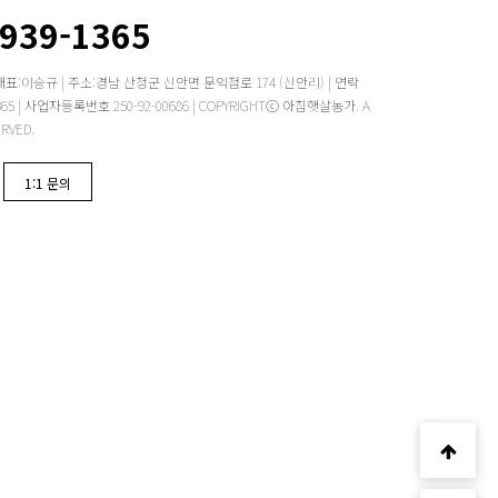
2939-1365
대표:이승규 | 주소:경남 산청군 신안면 문익점로 174 (신안리) | 연락
 -1365 | 사업자등록번호 250-92-00686 | COPYRIGHTⓒ 아침햇살농가. A
ERVED.
1:1 문의