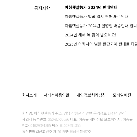
아침햇살농가 2024년 판매안내
공지사항
아침햇살농가 벌꿀 일시 판매마감 안내
아침햇살농가 2024년 설명절 배송안내 입니
2024년 새해 복 많이 받으세요!
2023년 아카시아 벌꿀 완판되어 판매를 마
회사소개
서비스이용약관
개인정보처리방침
모바일버전
회사명.
아침햇살농가
주소.
경남 산청군 신안면 문익점로 174 (신안리)
사업자 등록번호.
250-92-00686
대표.
이승규
개인정보 보호책임자.
이승규
전화.
01029391365
팩스.
01029391365
통신판매업신고번호
제 2019구-경남산청-67호