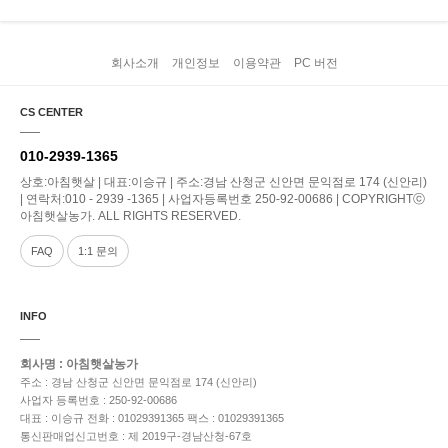
회사소개
개인정보
이용약관
PC 버전
CS CENTER
010-2939-1365
상호:아침햇살 | 대표:이승규 | 주소:경남 산청군 신안면 문익점로 174 (신안리)
| 연락처:010 - 2939 -1365 | 사업자등록번호 250-92-00686 | COPYRIGHTⓒ
아침햇살농가. ALL RIGHTS RESERVED.
FAQ
1:1 문의
INFO
회사명 : 아침햇살농가
주소 : 경남 산청군 신안면 문익점로 174 (신안리)
사업자 등록번호 : 250-92-00686
대표 : 이승규
전화 : 01029391365
팩스 : 01029391365
통신판매업신고번호 : 제 2019구-경남산청-67호